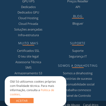
GPU VPS
Preços Reseller
Dedicados
API
Dedicados GPU
BLOG
Cloud Hosting
Blogue/
Cloud Privada
Soluções avançadas
Infra-estrutura
MUITO MAIS
SUPORTE
Certificados SSL
Suporte
O teu site legal
Segurança IT
Assessoria Técnica
SOMOS A DINAHOSTING
SMS
Somos a dinahosting
Armazenamento S3
Histórias de sucesso
Grátis na dinahosting
Olá! Só utilizamos cookies próprias
Responsabilidade social
Licenças Microsoft
com finalidade técnica. Para mais
Trabalha connosco
informação, consulta a
Politica de
cookies
.
Painel de Controlo
ACEITAR
Aviso Legal
Proteção de dados
Política de Abuso
Canal ético