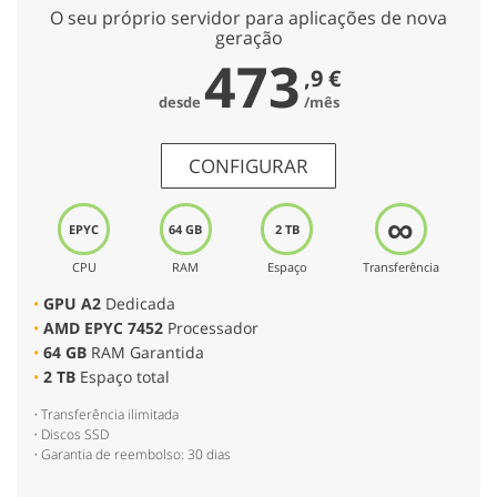
O seu próprio servidor para aplicações de nova
geração
473
,9 €
desde
/mês
CONFIGURAR
∞
EPYC
64 GB
2 TB
CPU
RAM
Espaço
Transferência
GPU A2
Dedicada
AMD EPYC 7452
Processador
64 GB
RAM Garantida
2 TB
Espaço total
Transferência ilimitada
Discos SSD
Garantia de reembolso: 30 dias