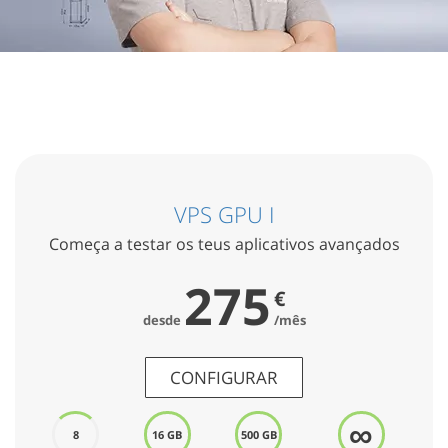
VPS GPU I
Começa a testar os teus aplicativos avançados
275
€
desde
/mês
CONFIGURAR
∞
8
16 GB
500 GB