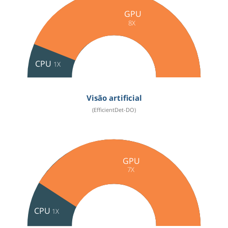
GPU
8X
CPU
1X
Visão artificial
(EfficientDet-DO)
GPU
7X
CPU
1X