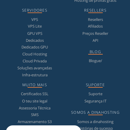
Hosting de provas grátis
SERVIDORES
RESELLERS
VPS
Resellers
VPS Lite
Afiliados
GPU VPS
Preços Reseller
Dedicados
API
Dedicados GPU
BLOG
Cloud Hosting
Blogue/
Cloud Privada
Soluções avançadas
Infra-estrutura
MUITO MAIS
SUPORTE
Certificados SSL
Suporte
O teu site legal
Segurança IT
Assessoria Técnica
SOMOS A DINAHOSTING
SMS
Somos a dinahosting
Armazenamento S3
Histórias de sucesso
Grátis na dinahosting