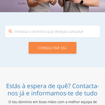
Introduz
o
CONSULTAR SSL
domínio
que
desejas
Estás à espera de quê? Contacta-
consultar
nos já e informamos-te de tudo
O teu domínio em boas mãos com a melhor equipa de